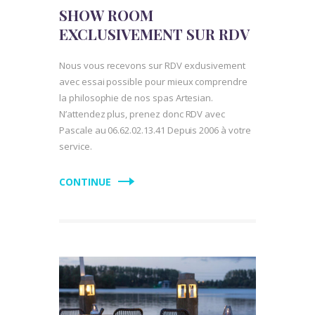
SHOW ROOM
EXCLUSIVEMENT SUR RDV
Nous vous recevons sur RDV exclusivement
avec essai possible pour mieux comprendre
la philosophie de nos spas Artesian.
N’attendez plus, prenez donc RDV avec
Pascale au 06.62.02.13.41 Depuis 2006 à votre
service.
CONTINUE