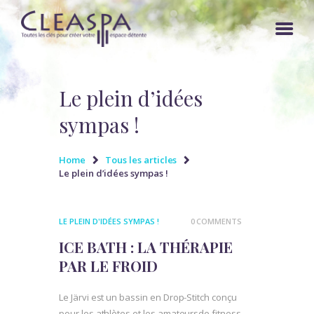
Le plein d’idées
sympas !
ACCUEIL
ARTESIAN SPAS
Home
Tous les articles
SAUNA
Le plein d’idées sympas !
DÉCO & BIEN-ÊTRE
MOBILIER EXTÉRIEUR
LE PLEIN D'IDÉES SYMPAS !
0
COMMENTS
ICE BATH : LA THÉRAPIE
RÉALISATIONS CLEASPA
PAR LE FROID
ACTUALITÉS
Le Järvi est un bassin en Drop-Stitch conçu
DEVIS
pour les athlètes et les amateursde fitness